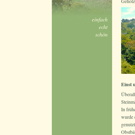
Gehölz 
einfach
echt
schön
Einst 
Überall
Steinmä
In früh
wurde e
genutz
Obstbä