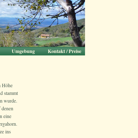
Umgebung
Kontakt / Preise
tnern
te
Nähere Umgebung
Kunst und Kultur
Städte
Natur
Meer
Impressum und
Kontaktdaten
Preise und
Anreise
Buchung
links
n Höhe
d stammt
en wurde.
f denen
n eine
ergahorn.
ze ins