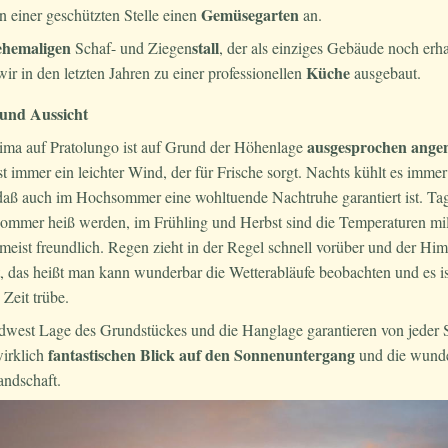
Gemüsegarten
n einer geschützten Stelle einen
an.
ehemaligen
stall
Schaf- und Ziegen
, der als einziges Gebäude noch erha
Küche
ir in den letzten Jahren zu einer professionellen
ausgebaut.
und Aussicht
ausgesprochen ang
ima auf Pratolungo ist auf Grund der Höhenlage
st immer ein leichter Wind, der für Frische sorgt. Nachts kühlt es imme
 daß auch im Hochsommer eine wohltuende Nachtruhe garantiert ist. Ta
Sommer heiß werden, im Frühling und Herbst sind die Temperaturen mi
meist freundlich. Regen zieht in der Regel schnell vorüber und der Himm
 das heißt man kann wunderbar die Wetterabläufe beobachten und es is
 Zeit trübe.
dwest Lage des Grundstückes und die Hanglage garantieren von jeder S
fantastischen Blick auf den Sonnenuntergang
wirklich
und die wund
andschaft.