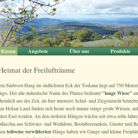
t*Räume
Angebote
Über uns
Produkte
Salon
eiten
iten
ngo
ht
ee
e
Paare und Alleinreisende
Aktivitäten
Gruppen
Familien
was wir gerade tun
Unsere Tiere
Lisa
Produkte von Par
Eigene Produk
Heimat der Freilufträume
em Südwest-Hang im südlichsten Eck der Toskana liegt auf 750 Meter
"lange Wiese"
ngo. Der alte italienische Name des Platzes bedeutet
un
einlich aus der Zeit, als hier intensive Schaf- und Ziegenzucht betrieb
un Hektar Land finden sich heute noch immer einige große Wiesen, au
drei Esel weiden. An den steileren Hängen wächst seit etwa zehn Jahre
 Macchia aus Schwarz- und Weißdorn, Brombeerranken, Ginster und B
teilweise verwilderten
sen
Hänge haben wir Gänge und kleine Freiplät