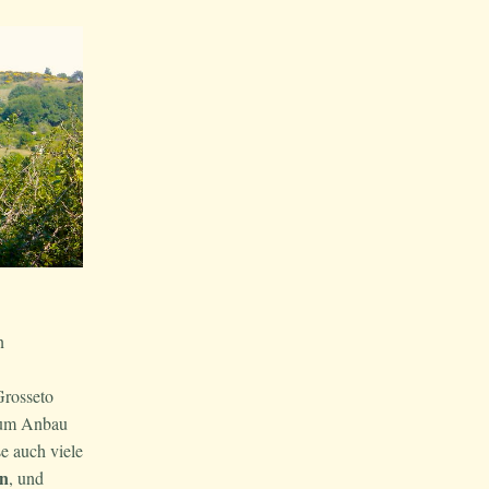
n
Grosseto
 zum Anbau
e auch viele
en
, und