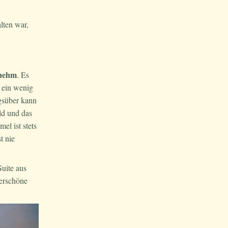
lten war,
enehm
. Es
r ein wenig
gsüber kann
ld und das
el ist stets
t nie
uite aus
erschöne