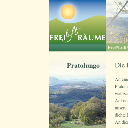
Frei*Luf
Der grüne 
Besonderh
Freiluftsu
Pratolu
Die Nac
Die Id
Küch
Pratolungo
Die 
An ein
Pratolu
wahrsch
Auf ne
unsere 
dichte
An die