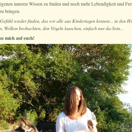
eigenen inneren Wissen zu finden und noch mehr Lebendigkeit und Freu
zu bringen.
Gefühl wieder finden, das wir alle aus Kindertagen kennen... in den 
, Wolken beobachten, den Vögeln lauschen, einfach nur da-Sein...
eue mich auf euch!