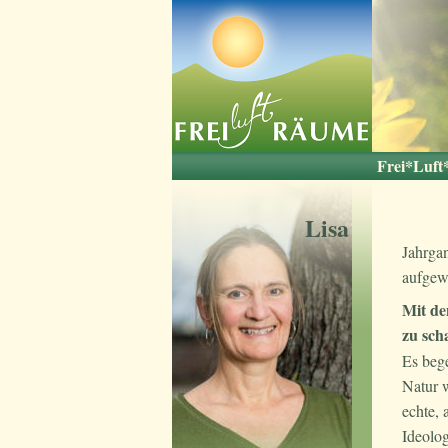
Frei*Luf
Der grüne 
Besonderh
Freiluftsu
Pratolu
Die Nac
Die Id
Küch
Lisa
Jahrga
aufgew
Mit de
zu sch
Es bege
Natur 
echte, 
Ideolo