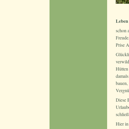
Leben 
schon 
Freude
Prise A
Glückl
verwild
Hütten 
damals
bauen, 
Vergnü
Diese 
Urlaube
schließ
Hier in