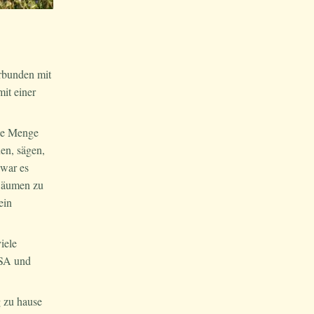
rbunden mit
it einer
ine Menge
en, sägen,
 war es
 Bäumen zu
ein
"
iele
USA und
g zu hause