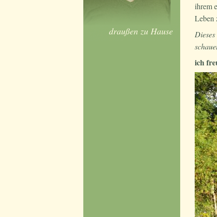
ihrem 
Leben 
draußen zu Hause
Dieses 
schauen
ich fr