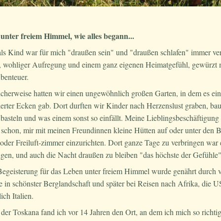
unter freiem Himmel, wie alles begann...
als Kind war für mich "draußen sein" und "draußen schlafen" immer ve
, wohliger Aufregung und einem ganz eigenen Heimatgefühl, gewürzt m
benteuer.
icherweise hatten wir einen ungewöhnlich großen Garten, in dem es e
erter Ecken gab. Dort durften wir Kinder nach Herzenslust graben, bau
basteln und was einem sonst so einfällt. Meine Lieblingsbeschäftigung
 schon, mir mit meinen Freundinnen kleine Hütten auf oder unter den
oder Freiluft-zimmer einzurichten. Dort ganze Tage zu verbringen war 
gen, und auch die Nacht draußen zu bleiben "das höchste der Gefühle
Begeisterung für das Leben unter freiem Himmel wurde genährt durch v
 in schönster Berglandschaft und später bei Reisen nach Afrika, die 
lich Italien.
 der Toskana fand ich vor 14 Jahren den Ort, an dem ich mich so richti