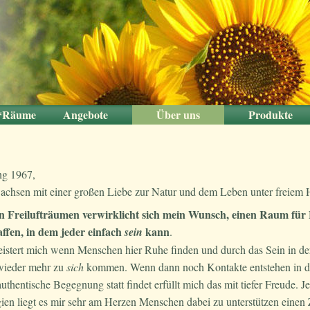
t*Räume
Angebote
Über uns
Produkte
Salon
eiten
iten
ngo
ht
ee
e
Paare und Alleinreisende
Aktivitäten
Gruppen
Familien
was wir gerade tun
Unsere Tiere
Lisa
Produkte von Par
Eigene Produk
ng 1967,
achsen mit einer großen Liebe zur Natur und dem Leben unter freiem
n Freilufträumen verwirklicht sich mein Wunsch, einen Raum fü
affen, in dem jeder einfach
kann
sein
.
istert mich wenn Menschen hier Ruhe finden und durch das Sein in der
wieder mehr zu
sich
kommen. Wenn dann noch Kontakte entstehen in d
authentische Begegnung statt findet erfüllt mich das mit tiefer Freude. Jen
gien liegt es mir sehr am Herzen Menschen dabei zu unterstützen einen